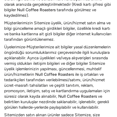
olarak aranızda gerçekleştirilmektedir (Kredi kartı şifresi gibi
bilgiler
Null Coffee Roasters
tarafında görülmez ve
kaydedilmez).
Müşterilerimizin Sitemize üyelik, ürün/hizmet satın alma ve
bilgi güncelleme amaçlı girdikleri bilgiler, özellikle kredi kartı
ve banka kartlarına ait gizli bilgiler diğer internet kullanıcıları
tarafından görüntülenemez.
Üyelerimize-Müşterilerimize ait bilgiler yasal düzenlemelerin
öngördüğü sorumluluklarımız çerçevesinde ilgili kuruluşlara
açıklanabilir. Ayrıca üyelikleri ve/veya alışverişleri sırasında
vermiş oldukları iletişim bilgileri ve diğer bilgiler Sitemize
üyelik işlemlerinizin yapılması, güncellenmesi, muhtelif
ürün/hizmetlerin
Null Coffee Roasters
ile iş ortakları ve
tedarikçileri tarafından verilebilmesi/satımı, ürün/hizmet
ücret-masrafı tahsilatları ve çeşitli tanıtım, reklam,
promosyon, iletişim, satış ve kartlandırma uygulamaları için
süresiz olarak kayda alınabilir,
Null Coffee Roasters
ve
belirtilen kuruluşlar nezdinde saklanabilir, işlenebilir, gerekli
görülen hallerde-yerlerde paylaşılabilir ve kullanılabilir.
Sitemizden satın alınan ürünler sadece Sitemize,
size