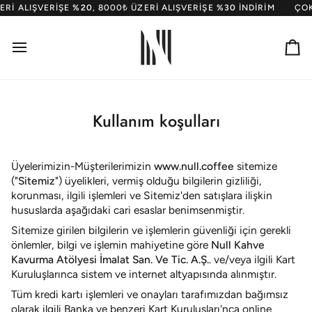
İçeriğe
I ALIŞVERIŞE
%20
, 8000₺ ÜZERI ALIŞVERIŞE
%30
INDIRIM
ÇOK A
geç
Se
Kullanım
Koşulları
Kullanım koşulları
-
Üyelerimizin-Müşterilerimizin
www.null.coffee
sitemize
Null
("
Sitemiz
") üyelikleri, vermiş olduğu bilgilerin gizliliği,
Coffee
korunması, ilgili işlemleri ve Sitemiz'den satışlara ilişkin
hususlarda aşağıdaki cari esaslar benimsenmiştir.
Roasters
Sitemize girilen bilgilerin ve işlemlerin güvenliği için gerekli
önlemler, bilgi ve işlemin mahiyetine göre
Null Kahve
Kavurma Atölyesi İmalat San. Ve Tic. A.Ş.
. ve/veya ilgili Kart
Kuruluşlarınca sistem ve internet altyapısında alınmıştır.
Tüm kredi kartı işlemleri ve onayları tarafımızdan bağımsız
olarak ilgili Banka ve benzeri Kart Kuruluşları'nca online